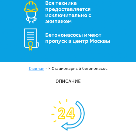
Вся техника
предоставляется
исключительно с
экипажем
Бетононасосы имеют
пропуск в центр Москвы
Главная
->
Стационарный бетононасос
ОПИСАНИЕ