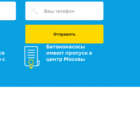
Отправить
Бетононасосы
ся
имеют пропуск в
 с
центр Москвы