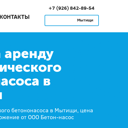
+7 (926) 842-89-54
КОНТАКТЫ
Мытищи
 аренду
ического
асоса в
и
кого бетононасоса в Мытищи, цена
ожение от ООО Бетон-насос