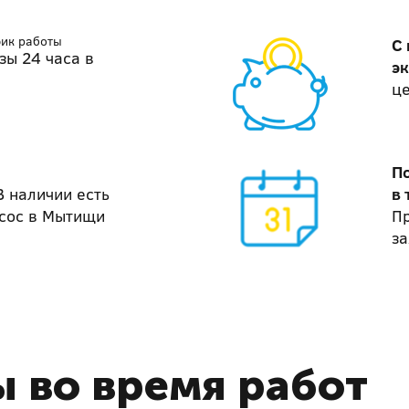
фик работы
С
зы 24 часа в
э
ц
П
В наличии есть
в 
сос в Мытищи
П
за
 во время работ