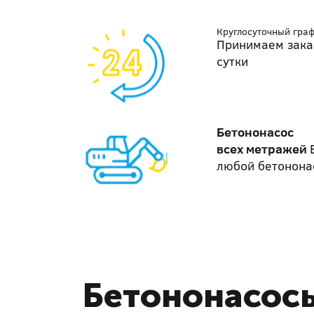
Круглосуточный гра
Принимаем зака
сутки
Бетононасос
всех метражей
любой бетонона
Бетононасосы