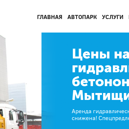
ГЛАВНАЯ
АВТОПАРК
УСЛУГИ
Цены на
гидравл
бетонон
Мытищ
Аренда гидравличес
снижена! Спецпредл