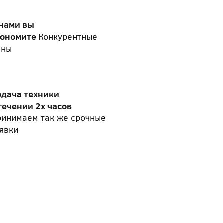
 нами вы
кономите
Конкурентные
ены
одача техники
течении 2х часов
ринимаем так же срочные
явки