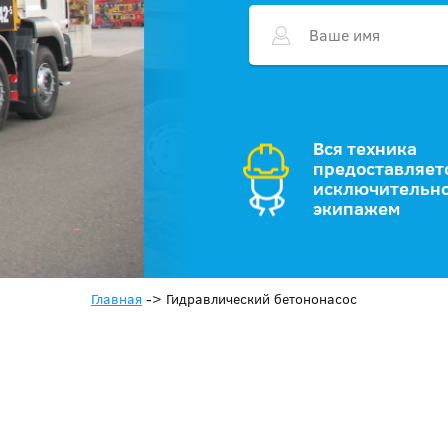
Вся техника
предоставляет
исключительно
экипажем
Главная
->
Гидравлический бетононасос