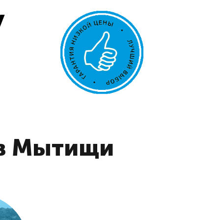
у
 в Мытищи